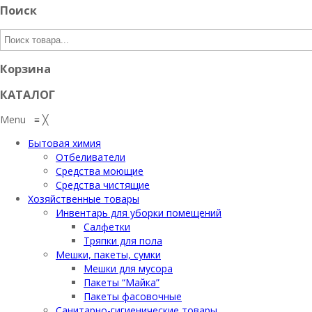
Поиск
Корзина
КАТАЛОГ
Menu
≡
╳
Бытовая химия
Отбеливатели
Средства моющие
Средства чистящие
Хозяйственные товары
Инвентарь для уборки помещений
Салфетки
Тряпки для пола
Мешки, пакеты, сумки
Мешки для мусора
Пакеты “Майка”
Пакеты фасовочные
Санитарно-гигиенические товары