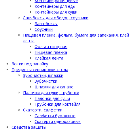
Контейнеры пищевые
Контейнеры для еды
Контейнеры для суши
Ланчбоксы для обедов, соусники
Ланч-боксы
Соусники
Пищевая пленка, фольга, бумага для запекания, кле
лента
Фольга пищевая
Пищевая пленка
Клейкая лента
Лотки под запайку
Предметы сервировки стола
Зубочистки, шпажки
Зубочистки
Шпажки для канапе
Палочки для суши, трубочки
Палочки для суши
Трубочки для коктейля
Скатерти, салфетки
Салфетки бумажные
Скатерти одноразовые
Средства защиты