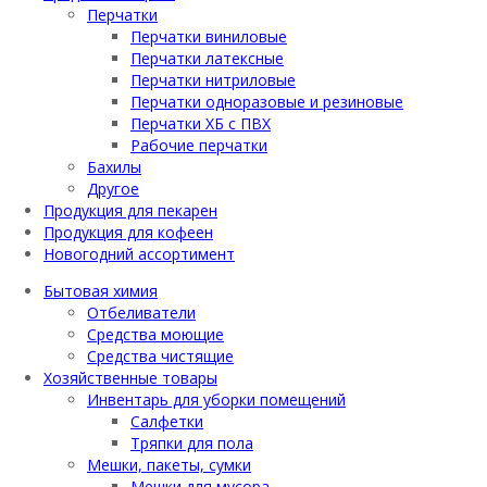
Перчатки
Перчатки виниловые
Перчатки латексные
Перчатки нитриловые
Перчатки одноразовые и резиновые
Перчатки ХБ с ПВХ
Рабочие перчатки
Бахилы
Другое
Продукция для пекарен
Продукция для кофеен
Новогодний ассортимент
Бытовая химия
Отбеливатели
Средства моющие
Средства чистящие
Хозяйственные товары
Инвентарь для уборки помещений
Салфетки
Тряпки для пола
Мешки, пакеты, сумки
Мешки для мусора