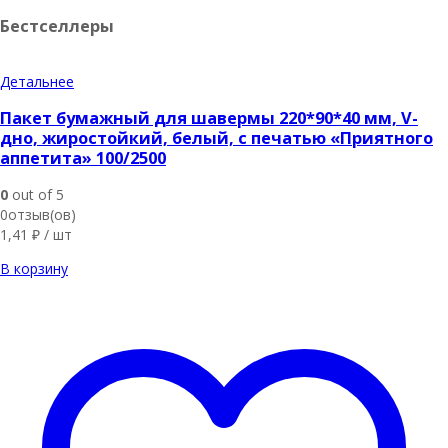
Бестселлеры
Детальнее
Пакет бумажный для шавермы 220*90*40 мм, V-
дно, жиростойкий, белый, с печатью «Приятного
аппетита» 100/2500
0
out of 5
0отзыв(ов)
1,41
₽
/ шт
В корзину