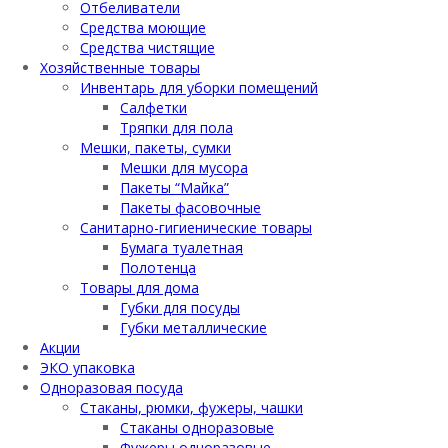
Отбеливатели
Средства моющие
Средства чистящие
Хозяйственные товары
Инвентарь для уборки помещений
Салфетки
Тряпки для пола
Мешки, пакеты, сумки
Мешки для мусора
Пакеты “Майка”
Пакеты фасовочные
Санитарно-гигиенические товары
Бумага туалетная
Полотенца
Товары для дома
Губки для посуды
Губки металлические
Акции
ЭКО упаковка
Одноразовая посуда
Стаканы, рюмки, фужеры, чашки
Стаканы одноразовые
Фужеры одноразовые