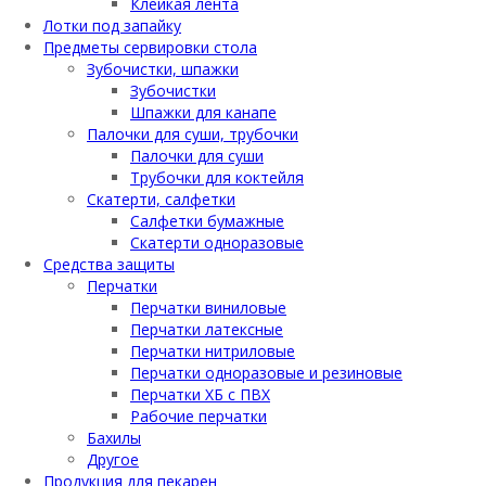
Клейкая лента
Лотки под запайку
Предметы сервировки стола
Зубочистки, шпажки
Зубочистки
Шпажки для канапе
Палочки для суши, трубочки
Палочки для суши
Трубочки для коктейля
Скатерти, салфетки
Салфетки бумажные
Скатерти одноразовые
Средства защиты
Перчатки
Перчатки виниловые
Перчатки латексные
Перчатки нитриловые
Перчатки одноразовые и резиновые
Перчатки ХБ с ПВХ
Рабочие перчатки
Бахилы
Другое
Продукция для пекарен