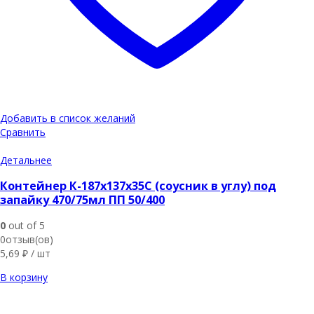
Добавить в список желаний
Сравнить
Детальнее
Контейнер К-187х137х35С (соусник в углу) под
запайку 470/75мл ПП 50/400
0
out of 5
0отзыв(ов)
5,69
₽
/ шт
В корзину