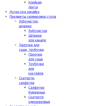
Клейкая
лента
Лотки под запайку
Предметы сервировки стола
Зубочистки,
шпажки
Зубочистки
Шпажки
для канапе
Палочки для
суши, трубочки
Палочки
для суши
Трубочки
для
коктейля
Скатерти,
салфетки
Салфетки
бумажные
Скатерти
одноразовые