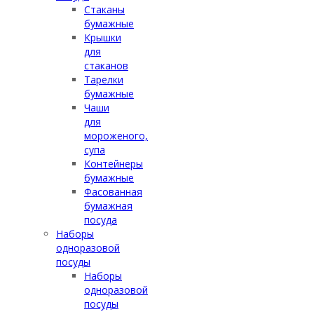
Стаканы
бумажные
Крышки
для
стаканов
Тарелки
бумажные
Чаши
для
мороженого,
супа
Контейнеры
бумажные
Фасованная
бумажная
посуда
Наборы
одноразовой
посуды
Наборы
одноразовой
посуды