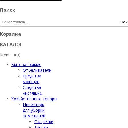
Поиск
Пои
Корзина
КАТАЛОГ
Menu
≡
╳
Бытовая химия
Отбеливатели
Средства
моющие
Средства
чистящие
Хозяйственные товары
Инвентарь
для уборки
помещений
Салфетки
Тряпки