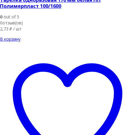
Полимерпласт 100/1600
0
out of 5
0отзыв(ов)
2,73
₽
/ шт
В корзину