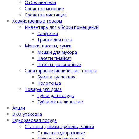
Отбеливатели
Средства моющие
Средства чистящие
Хозяйственные товары
Инвентарь для уборки помещений
Салфетки
Тряпки для пола
Мешки, пакеты, сумки
Мешки для мусора
Пакеты “Майка”
Пакеты фасовочные
Санитарно-гигиенические товары
Бумага туалетная
Полотенца
Товары для дома
Губки для посуды
Губки металлические
Акции
ЭКО упаковка
Одноразовая посуда
Стаканы, рюмки, фужеры, чашки
Стаканы одноразовые
Фужеры одноразовые