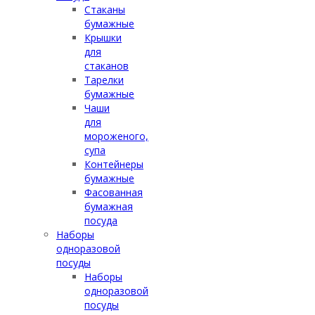
Стаканы
бумажные
Крышки
для
стаканов
Тарелки
бумажные
Чаши
для
мороженого,
супа
Контейнеры
бумажные
Фасованная
бумажная
посуда
Наборы
одноразовой
посуды
Наборы
одноразовой
посуды