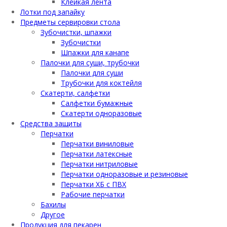
Клейкая лента
Лотки под запайку
Предметы сервировки стола
Зубочистки, шпажки
Зубочистки
Шпажки для канапе
Палочки для суши, трубочки
Палочки для суши
Трубочки для коктейля
Скатерти, салфетки
Салфетки бумажные
Скатерти одноразовые
Средства защиты
Перчатки
Перчатки виниловые
Перчатки латексные
Перчатки нитриловые
Перчатки одноразовые и резиновые
Перчатки ХБ с ПВХ
Рабочие перчатки
Бахилы
Другое
Продукция для пекарен