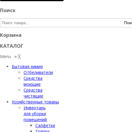
Поиск
Пои
Корзина
КАТАЛОГ
Menu
≡
╳
Бытовая химия
Отбеливатели
Средства
моющие
Средства
чистящие
Хозяйственные товары
Инвентарь
для уборки
помещений
Салфетки
Тряпки