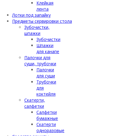
Клейкая
лента
Лотки под запайку
Предметы сервировки стола
Зубочистки,
шпажки
Зубочистки
Шпажки
для канапе
Палочки для
суши, трубочки
Палочки
для суши
Трубочки
для
коктейля
Скатерти,
салфетки
Салфетки
бумажные
Скатерти
одноразовые