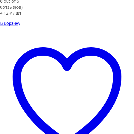
0
out of 5
0отзыв(ов)
4,12
₽
/ шт
В корзину