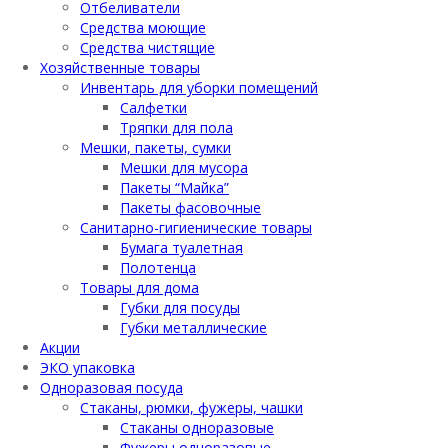
Отбеливатели
Средства моющие
Средства чистящие
Хозяйственные товары
Инвентарь для уборки помещений
Салфетки
Тряпки для пола
Мешки, пакеты, сумки
Мешки для мусора
Пакеты “Майка”
Пакеты фасовочные
Санитарно-гигиенические товары
Бумага туалетная
Полотенца
Товары для дома
Губки для посуды
Губки металлические
Акции
ЭКО упаковка
Одноразовая посуда
Стаканы, рюмки, фужеры, чашки
Стаканы одноразовые
Фужеры одноразовые