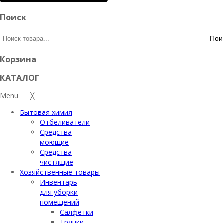
Поиск
Пои
Корзина
КАТАЛОГ
Menu
≡
╳
Бытовая химия
Отбеливатели
Средства
моющие
Средства
чистящие
Хозяйственные товары
Инвентарь
для уборки
помещений
Салфетки
Тряпки