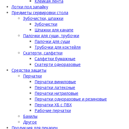
Клейкая лента
Лотки под запайку
Предметы сервировки стола
Зубочистки, шпажки
Зубочистки
Шпажки для канапе
Палочки для суши, трубочки
Палочки для суши
Трубочки для коктейля
Скатерти, салфетки
Салфетки бумажные
Скатерти одноразовые
Средства защиты
Перчатки
Перчатки виниловые
Перчатки латексные
Перчатки нитриловые
Перчатки одноразовые и резиновые
Перчатки ХБ с ПВХ
Рабочие перчатки
Бахилы
Другое
Продукция для пекарен