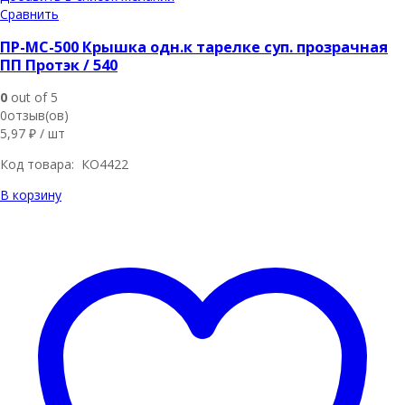
Сравнить
ПР-МС-500 Крышка одн.к тарелке суп. прозрачная
ПП Протэк / 540
0
out of 5
0отзыв(ов)
5,97
₽
/ шт
Код товара: КО4422
В корзину