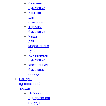
Стаканы
бумажные
Крышки
для
стаканов
Тарелки
бумажные
Чаши
для
мороженого,
супа
Контейнеры
бумажные
Фасованная
бумажная
посуда
Наборы
одноразовой
посуды
Наборы
одноразовой
посуды