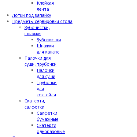
Клейкая
лента
Лотки под запайку
Предметы сервировки стола
Зубочистки,
шпажки
Зубочистки
Шпажки
для канапе
Палочки для
суши, трубочки
Палочки
для суши
Трубочки
для
коктейля
Скатерти,
салфетки
Салфетки
бумажные
Скатерти
одноразовые