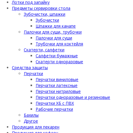
Лотки под запайку
Предметы сервировки стола
Зубочистки, шпажки
Зубочистки
Шпажки для канапе
Палочки для суши, трубочки
Палочки для суши
Трубочки для коктейля
Скатерти, салфетки
Салфетки бумажные
Скатерти одноразовые
Средства защиты
Перчатки
Перчатки виниловые
Перчатки латексные
Перчатки нитриловые
Перчатки одноразовые и резиновые
Перчатки ХБ с ПВХ
Рабочие перчатки
Бахилы
Другое
Продукция для пекарен
Продукция для кофеен