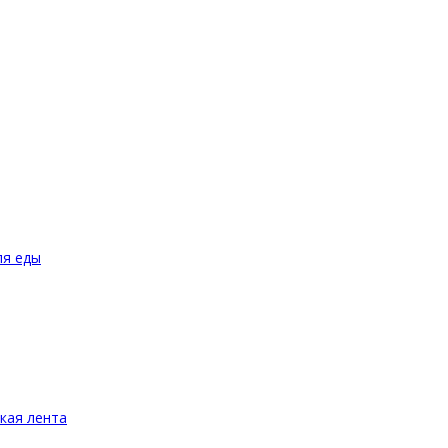
ля еды
йкая лента