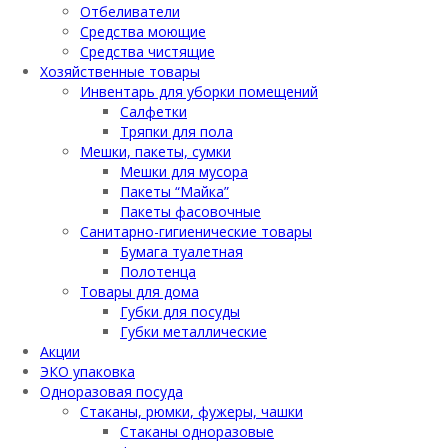
Отбеливатели
Средства моющие
Средства чистящие
Хозяйственные товары
Инвентарь для уборки помещений
Салфетки
Тряпки для пола
Мешки, пакеты, сумки
Мешки для мусора
Пакеты “Майка”
Пакеты фасовочные
Санитарно-гигиенические товары
Бумага туалетная
Полотенца
Товары для дома
Губки для посуды
Губки металлические
Акции
ЭКО упаковка
Одноразовая посуда
Стаканы, рюмки, фужеры, чашки
Стаканы одноразовые