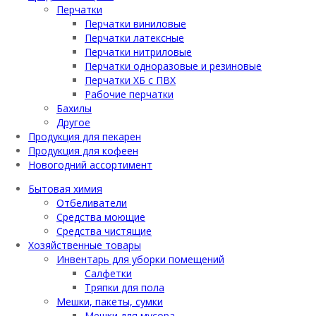
Перчатки
Перчатки виниловые
Перчатки латексные
Перчатки нитриловые
Перчатки одноразовые и резиновые
Перчатки ХБ с ПВХ
Рабочие перчатки
Бахилы
Другое
Продукция для пекарен
Продукция для кофеен
Новогодний ассортимент
Бытовая химия
Отбеливатели
Средства моющие
Средства чистящие
Хозяйственные товары
Инвентарь для уборки помещений
Салфетки
Тряпки для пола
Мешки, пакеты, сумки
Мешки для мусора