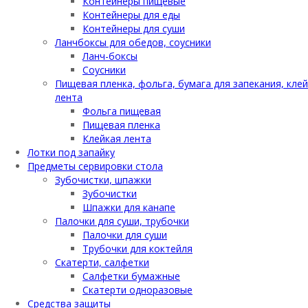
Контейнеры пищевые
Контейнеры для еды
Контейнеры для суши
Ланчбоксы для обедов, соусники
Ланч-боксы
Соусники
Пищевая пленка, фольга, бумага для запекания, кле
лента
Фольга пищевая
Пищевая пленка
Клейкая лента
Лотки под запайку
Предметы сервировки стола
Зубочистки, шпажки
Зубочистки
Шпажки для канапе
Палочки для суши, трубочки
Палочки для суши
Трубочки для коктейля
Скатерти, салфетки
Салфетки бумажные
Скатерти одноразовые
Средства защиты