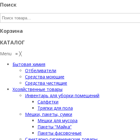
Поиск
Корзина
КАТАЛОГ
Menu
≡
╳
Бытовая химия
Отбеливатели
Средства моющие
Средства чистящие
Хозяйственные товары
Инвентарь для уборки помещений
Салфетки
Тряпки для пола
Мешки, пакеты, сумки
Мешки для мусора
Пакеты “Майка”
Пакеты фасовочные
Санитарно-гигиенические товары