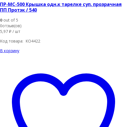
ПР-МС-500 Крышка одн.к тарелке суп. прозрачная
ПП Протэк / 540
0
out of 5
0отзыв(ов)
5,97
₽
/ шт
Код товара: КО4422
В корзину