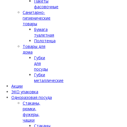
Пакеты
фасовочные
Санитарно-
гигиенические
товары
Бумага
туалетная
Полотенца
Товары для
дома
Губки
для
посуды
Губки
металлические
Акции
ЭКО упаковка
Одноразовая посуда
Стаканы,
рюмки,
фужеры,
чашки
Стаканы