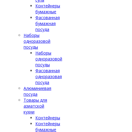
Контейнеры
бумажные
Фасованная
бумажная
посуда
Наборы
одноразовой
посуды
Наборы
одноразовой
посуды
Фасованная
одноразовая
посуда
Алюминиевая
посуда
Товары для
азиатской
кухни
Контейнеры
Контейнеры
бумажные