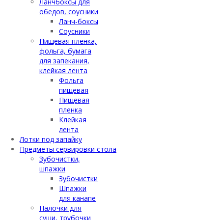
Ланчбоксы для
обедов, соусники
Ланч-боксы
Соусники
Пищевая пленка,
фольга, бумага
для запекания,
клейкая лента
Фольга
пищевая
Пищевая
пленка
Клейкая
лента
Лотки под запайку
Предметы сервировки стола
Зубочистки,
шпажки
Зубочистки
Шпажки
для канапе
Палочки для
суши, трубочки