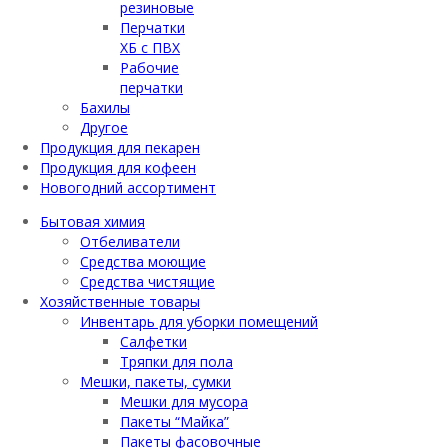
резиновые
Перчатки
ХБ с ПВХ
Рабочие
перчатки
Бахилы
Другое
Продукция для пекарен
Продукция для кофеен
Новогодний ассортимент
Бытовая химия
Отбеливатели
Средства моющие
Средства чистящие
Хозяйственные товары
Инвентарь для уборки помещений
Салфетки
Тряпки для пола
Мешки, пакеты, сумки
Мешки для мусора
Пакеты “Майка”
Пакеты фасовочные