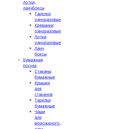
лотки,
ланчбоксы
Тарелки
одноразовые
Креманки
одноразовые
Лотки
одноразовые
Ланч
боксы
Бумажная
посуда
Стаканы
бумажные
Крышки
для
стаканов
Тарелки
бумажные
Чаши
для
мороженого,
супа