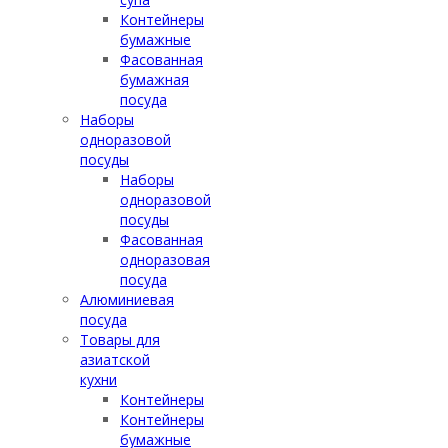
Контейнеры
бумажные
Фасованная
бумажная
посуда
Наборы
одноразовой
посуды
Наборы
одноразовой
посуды
Фасованная
одноразовая
посуда
Алюминиевая
посуда
Товары для
азиатской
кухни
Контейнеры
Контейнеры
бумажные