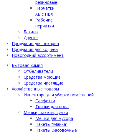
резиновые
Перчатки
ХБ с ПВХ
Рабочие
перчатки
Бахилы
Другое
Продукция для пекарен
Продукция для кофеен
Новогодний ассортимент
Бытовая химия
Отбеливатели
Средства моющие
Средства чистящие
Хозяйственные товары
Инвентарь для уборки помещений
Салфетки
Тряпки для пола
Мешки, пакеты, сумки
Мешки для мусора
Пакеты “Майка”
Пакеты фасовочные