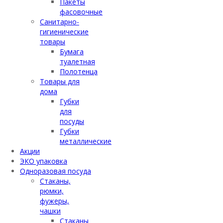
Пакеты
фасовочные
Санитарно-
гигиенические
товары
Бумага
туалетная
Полотенца
Товары для
дома
Губки
для
посуды
Губки
металлические
Акции
ЭКО упаковка
Одноразовая посуда
Стаканы,
рюмки,
фужеры,
чашки
Стаканы