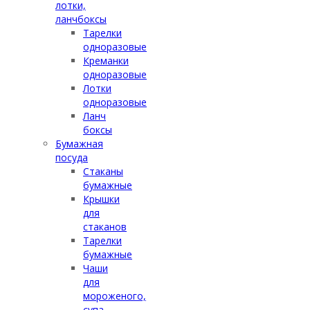
лотки,
ланчбоксы
Тарелки
одноразовые
Креманки
одноразовые
Лотки
одноразовые
Ланч
боксы
Бумажная
посуда
Стаканы
бумажные
Крышки
для
стаканов
Тарелки
бумажные
Чаши
для
мороженого,
супа