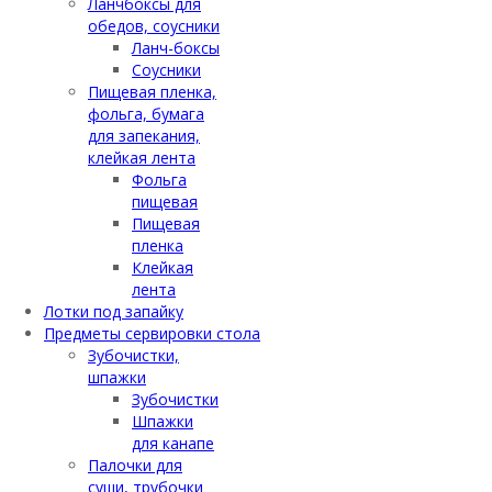
Ланчбоксы для
обедов, соусники
Ланч-боксы
Соусники
Пищевая пленка,
фольга, бумага
для запекания,
клейкая лента
Фольга
пищевая
Пищевая
пленка
Клейкая
лента
Лотки под запайку
Предметы сервировки стола
Зубочистки,
шпажки
Зубочистки
Шпажки
для канапе
Палочки для
суши, трубочки